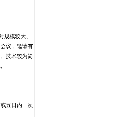
对规模较大、
查会议，邀请有
小、技术较为简
见。
场或五日内一次