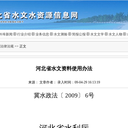
外埠新闻
行业介绍
业务信息
水文测验
简报公报
水文文学
水文人物
法律法规
>> 正文
河北省水文资料使用办法
来源： 文章作者： 录入时间：09-04-29 16:13:19
冀水政法〔
2009
〕
6
号