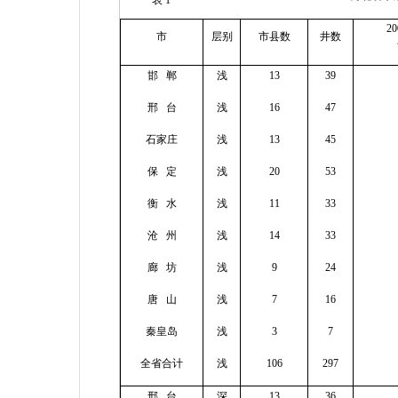
表
1
20
市
层别
市县数
井数
邯
郸
浅
13
39
邢
台
浅
16
47
石家庄
浅
13
45
保
定
浅
20
53
衡
水
浅
11
33
沧
州
浅
14
33
廊
坊
浅
9
24
唐
山
浅
7
16
秦皇岛
浅
3
7
全省合计
浅
106
297
邢
台
深
13
36