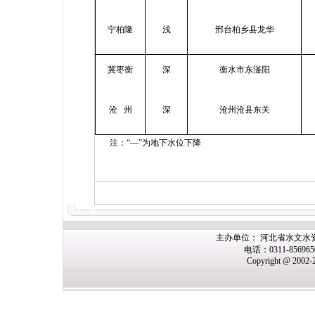
宁柏隆
浅
邢台柏乡县龙华
冀枣衡
深
衡水市东滏阳
沧
州
深
沧州沧县东关
注：“—”为地下水位下降
主办单位： 河北省水文水
电话：0311-85696
Copyright @ 2002-