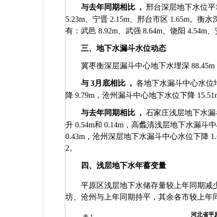
与去年同期相比
，
邢台深层地下水位
5.23m
、宁晋
2.15m
、邢台市区
1.65m
。衡水
有：武邑
8.92m
、武强
8.64m
、饶阳
4.54m
、
三、地下水漏斗水位动态
冀枣衡深层漏斗中心地下水埋深
88.45m
与
3
月底相比
，
各地下水漏斗中心水位
降
9.79m
，沧州漏斗中心地下水位下降
15.51
与去年同期相比
，
石家庄浅层地下水漏
升
0.54m
和
0.14m
，高蠡清浅层地下水漏斗
0.43m
，沧州深层地下水漏斗中心水位下降
1
2
。
四、浅层地下水年蓄变量
平原区浅层地下水储存量较上年同期减
坊、沧州与上年同期持平，其余各市较上年
河北省平