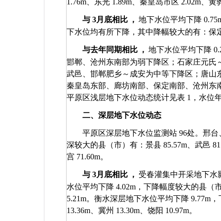
1.76m
、东光
1.89m
、秦皇岛市区
2.02m
、黄
与
3
月底相比
，
地下水位平均下降
0.75
下水位均有所下降，其中降幅较大的有：保
与去年同期相比
，
地下水位平均下降
0
邯郸、沧州东南部为弱下降区；石家庄元氏
武邑、邯郸肥乡～成安为中等下降区；唐山
秦皇岛东部、廊坊南部、保定南部、沧州东
平原区浅层地下水位动态统计见表
1
，水位
二、深层地下水位动态
平原区深层地下水位监测站
96
处。邢台
深较大的县（市）有：景县
85.57m
、武邑
81
宫
71.60m
。
与
3
月底相比
，
受春灌集中开采地下水
水位平均下降
4.02m
，下降幅度较大的县（
5.21m
。衡水深层地下水位平均下降
9.77m
，
13.36m
、冀州
13.30m
、饶阳
10.97m
。