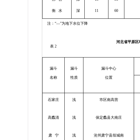
衡
水
深
11
60
注：“—”为地下水位下降
河北省平原区
表
2
漏斗
漏斗
漏斗中心
名称
性质
位置
石家庄
浅
市区南高营
高蠡清
浅
保定蠡县大南庄
肃
宁
浅
沧州肃宁县垣城南