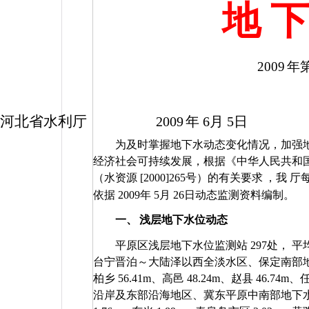
地 下
2009
年
河北省水利厅
2009
年
6
月
5
日
为及时掌握地下水动态变化情况，加强
经济社会可持续发展，根据《中华人民共和
（水资源
[2000]265
号）的有关要求
，我
厅
依据
2009
年
5
月
26
日动态监测资料编制。
一、
浅层地下水位动态
平原区浅层地下水位监测站
297
处，
平
台宁晋泊～大陆泽以西全淡水区、保定南部
柏乡
56.41m
、高邑
48.24m
、赵县
46.74m
、
沿岸及东部沿海地区、冀东平原中南部地下