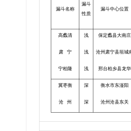
漏斗
漏斗名称
漏斗中心位置
性质
高蠡清
浅
保定蠡县大南庄
肃
宁
浅
沧州肃宁县垣城
宁柏隆
浅
邢台柏乡县龙华
冀枣衡
深
衡水市东滏阳
沧
州
深
沧州沧县东关