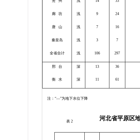
沧
州
浅
14
33
廊
坊
浅
9
24
唐
山
浅
7
16
秦皇岛
浅
3
7
全省合计
浅
106
297
邢
台
深
13
36
衡
水
深
11
61
注：“—”为地下水位下降
河北省平原区
表
2