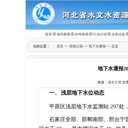
首页
省内新闻
外埠新闻
行业介绍
业务信息
当前位置：
首页
>>
简报公报
>>
地下水通报
>> 正文
地下水通报20
来源：
省水文局
文章作
一、
浅层地下水位动态
平原区浅层地下水监测站
297
处
石家庄全部、邯郸南部、邢台宁