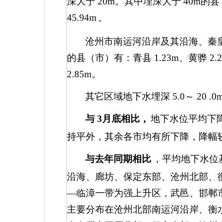
深大于
20m
。其中埋深大于
40m
的县
45.94m
。
沧州市南运河沿岸及其沿海、秦
的县（市）有：青县
1.23m
、黄骅
2.
2.85m
。
其它区域地下水埋深
5.0
～
20
.0
与
3
月底相比，
地下水位平均下
持平外，其余各市均有所下降，降幅
与去年同期相比
，平均地下水位
沿海、廊坊、保定东部、沧州北部、
—临漳一带为强上升区，武邑、邯郸
主要分布在沧州北部南运河沿岸、衡