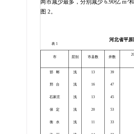
两市减少最多，分别减少
6.90
亿
m
图
2
。
河北省平原
表
1
2
市
层别
市县数
井数
邯
郸
浅
13
39
邢
台
浅
16
47
石家庄
浅
13
45
保
定
浅
20
53
衡
水
浅
11
33