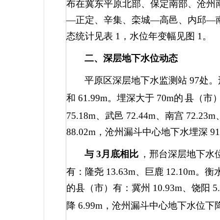
布在冀东平原北部、保定南部、沧州
—正定、辛集、栾城—高邑、内邱—
态统计见表
1
，水位年变幅见图
1
。
二、深层地下水位动态
平原区深层地下水监测站
97
处。
和
61.99m
。埋深大于
70m
的
县（市
75.18m
、武邑
72.44m
、南宫
72.23m
88.02m
，沧州漏斗中心地下水埋深
91
与
3
月底相比
，邢台深层地下水
有：隆尧
13.63m
、巨鹿
12.10m
。衡
的县（市）有：冀州
10.93m
、饶阳
5
降
6.99m
，沧州漏斗中心地下水位下