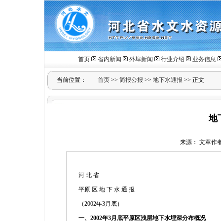
首页
省内新闻
外埠新闻
行业介绍
业务信息
当前位置：
首页
>>
简报公报
>>
地下水通报
>> 正文
地
来源： 文章作者： 
河 北 省
平原 区 地 下 水 通 报
（2002年3月底）
一、
2002年3月底平原区浅层地下水埋深分布概况