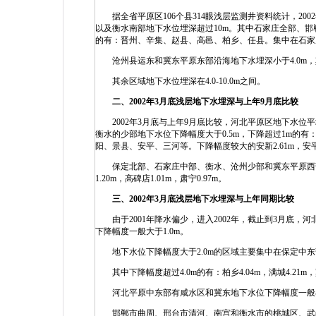
据全省平原区106个县314眼浅层监测井资料统计，200
以及衡水南部地下水位埋深超过10m。其中石家庄全部、邯
的有：晋州、辛集、赵县、高邑、柏乡、任县。集中在石家庄和邢
沧州县运东和冀东平原东部沿海地下水埋深小于4.0m，其中埋
其余区域地下水位埋深在4.0-10.0m之间。
二、
2002年3月底浅层地下水埋深与上年9月底比较
2002年3月底与上年9月底比较，河北平原区地下水位平
衡水的少部地下水位下降幅度大于0.5m，下降超过1m的
阳、景县、安平、三河等。下降幅度较大的安新2.61m，安平2
保定北部、石家庄中部、衡水、沧州少部和冀东平原西部地
1.20m，高碑店1.01m，肃宁0.97m。
三、
2002年3月底浅层地下水埋深与上年同期比较
由于2001年降水偏少，进入2002年，截止到3月底，
下降幅度一般大于1.0m。
地下水位下降幅度大于2.0m的区域主要集中在保定中东
其中下降幅度超过4.0m的有：柏乡4.04m，满城4.21m，藁城
河北平原中东部有咸水区和冀东地下水位下降幅度一般小于
邯郸市曲周、邢台市清河、南宫和衡水市的桃城区、武邑、