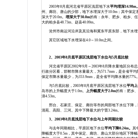
2003年8月底河北省平原区浅层地下水
平均埋深
14.98m
州、廊坊、唐山的少部，地下水埋深大于10.0m；其中保
深大于20.0m。
埋深大于
30.0m
的有：永年、肥乡、柏乡、任
大的柏乡县48.73m、赵县40.09m。
沧州市南运河沿岸及其沿海和冀东平原东部，地下水埋深小于4
其它区域地下水埋深在4.0～10.0m之间。
2
、
2003
年
8
月底平原区浅层地下水位与
5
月底比较
河北省平原区2002年9月～2003年8月降水量地区分
行政分区看，邯郸市降水量最大，为571.7mm，是全省平均降
保定市降水量最少，为353.9mm，是全省平均降水量的77%
与5月底比较，2003年8月底平原区浅层地下水位
平均上
岛市的上升幅度大于1.0m。
上升幅度大于
2.0m
的有：肥乡、
漳4.53m。
邢台、石家庄、保定、廊坊等市的局部地下水位下降，
清苑、高阳、三河。其中下降最大的宁晋3.24m。
3
、
2003
年
8
月底浅层地下水位与上年同期比较
与去年同期相比，平原区地下水位
平均下降
0.24m
。
其
降幅度大于0.5m，其中保定、廊坊、唐山大部分地区下降幅度