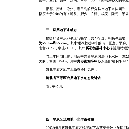
肃宁、三河、霸州、滦南、丰润。其中下降幅度较大的满城5.8
邯郸、衡水、沧州、秦皇岛的部分县市地下水位回升，衡水
幅度大于2.0m的有：邱县、肥乡、临漳、成安、隆尧、景县。
三、深层地下水动态
根据邢台中东部平原与衡水市共23个县、92眼深层地下水
为
55.35m
和
55.27m
。
其中埋深超过60米的有：巨鹿、平乡
南宫74.75m, 枣强71.19m。其中
冀枣衡漏斗中心
东滏阳站埋深7
与上年同期比较，邢台中东部平原深层地下水位下降2.11m
大的，冀州10.94m。其中
冀枣衡漏斗中心
东滏阳站下降0.47
河北平原区地下水动态统计见表1。
河北省平原区浅层地下水动态统计表
表1 单位:米
四、平原区浅层地下水年蓄变量
2003年8月底河北平原区浅层地下水蓄变量较上年同期减