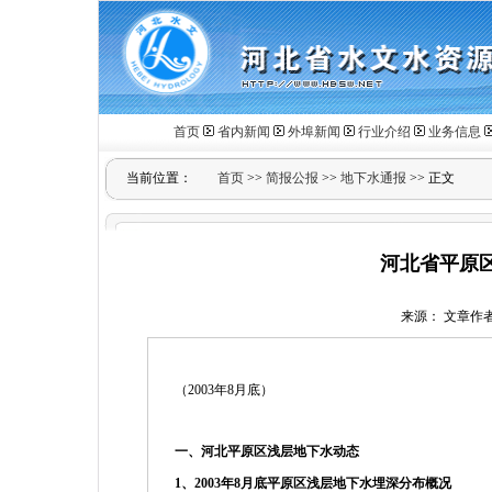
首页
省内新闻
外埠新闻
行业介绍
业务信息
当前位置：
首页
>>
简报公报
>>
地下水通报
>> 正文
河北省平原区
来源： 文章作者： 
（2003年8月底）
一、河北平原区浅层地下水动态
1
、
2003
年
8
月底平原区浅层地下水埋深分布概况