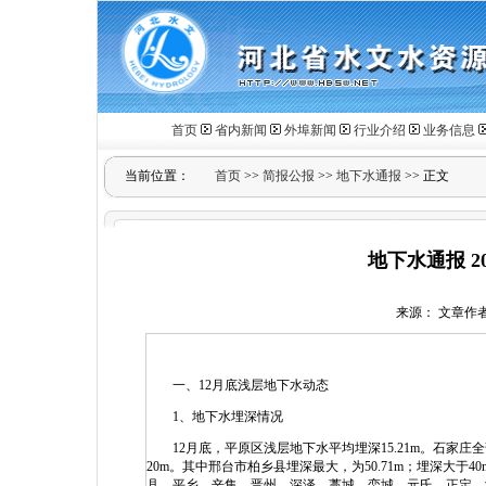
首页
省内新闻
外埠新闻
行业介绍
业务信息
当前位置：
首页
>>
简报公报
>>
地下水通报
>> 正文
地下水通报 2
来源： 文章作者： 
一、12月底浅层地下水动态
1、地下水埋深情况
12月底，平原区浅层地下水平均埋深15.21m。石家
20m。其中邢台市柏乡县埋深最大，为50.71m；埋深大于
县、平乡、辛集、晋州、深泽、藁城、栾城、元氏、正定、