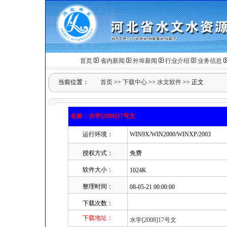
首页
省内新闻
外埠新闻
行业介绍
业务信息
当前位置：
首页
>>
下载中心
>>
水文软件
>> 正文
名称：水学[2008]17号文
运行环境：
WIN9X/WIN2000/WINXP/2003
授权方式：
免费
软件大小：
1024K
整理时间：
08-05-21 00:00:00
下载次数：
下载地址：
水学[2008]17号文