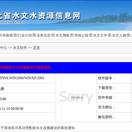
外埠新闻
行业介绍
业务信息
水文测验
简报公报
水文文学
水文人物
中心
>>
水文软件
>> 正文
治理配套水文设施建设的紧急通知
IN9X/WIN2000/WINXP/2003
软件版本：
下载类型：
免费
软件等级：
024K
官方网址：
8-11-19 00:00:00
解压密码：
关于我省各河系治理配套水文设施建设的紧急通知