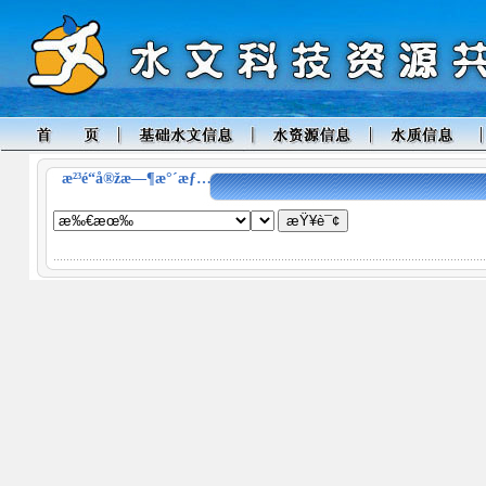
æ²³é“å®žæ—¶æ°´æƒ…