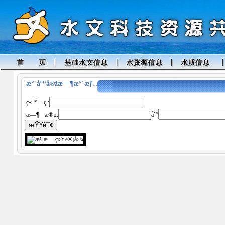
æ°´åº“å®žæ—¶æ°´æƒ…
ç«™ ç :
æ—¶ æ®µ:
åˆ°