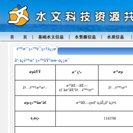
é™æ°´ç«™è¯¦ç»†ä¿¡æ¯
åº·ä¿
é™æ°´ç«™åŸºæœ¬ä¿¡æ¯
æµåŸŸ
æ²³æµ
æ°´ç³»
æ²³åŒ—åŒ—
å†…é™†æ²³æ¹–
å†…é™†æ²³
éƒ¨åœ°åŒºå†…é™†æ²³
æµ‹ç«™åœ°å€
æ²³åŒ—çœåº·ä¿åŽ¿åº·ä¿é•‡
ä¸œç»
1143700