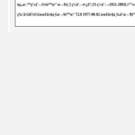
èµ„æ–™ç³»åˆ—ï¼šé™æ°´æ—¥è¡¨[
ç³»åˆ—é•¿åº¦:55 ç³»åˆ—:1951-2005
]
é™æ
ç‰¹å¾å€¼ï¼šæœ€å¤§ä¸€æ—¥é™æ°´
72.8 1977-08-02
æœ€å¤§ä¸‰å°æ—¶é™