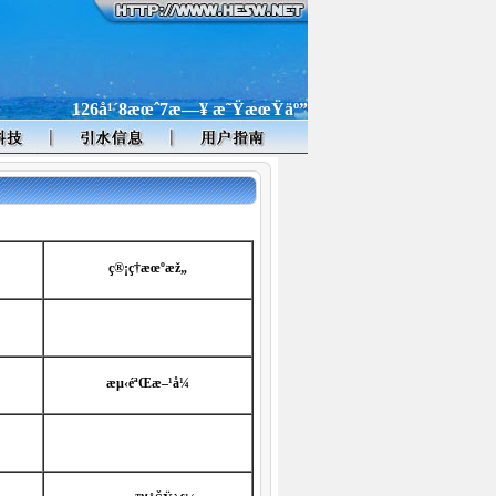
126å¹´8æœˆ7æ—¥ æ˜ŸæœŸäº”
ç®¡ç†æœºæž„
æµ‹éªŒæ–¹å¼