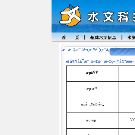
æ°´æ–‡æ°´ä½ç«™è¯¦ç»†ä¿¡æ¯
éƒ­å®¶å±¯
æ°´æ–‡æ°´æ–‡ç«™åŸºæœ¬ä
æµåŸŸ
æµ·æ²³
æµå…¥ä½•å¤„
1300
æ¸¤æµ·