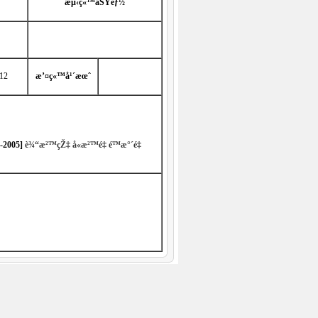
æµ‹ç«™åŠŸèƒ½
12
æ’¤ç«™å¹´æœˆ
8-2005
]
è¾“æ²™çŽ‡
å«æ²™é‡
é™æ°´é‡