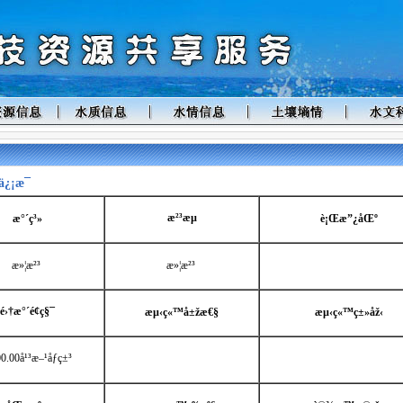
¿¡æ¯
æ²³æµ
æ°´ç³»
è¡Œæ”¿åŒº
æ»¦æ²³
æ»¦æ²³
é›†æ°´é¢ç§¯
æµ‹ç«™å±žæ€§
æµ‹ç«™ç±»åž‹
0.00å¹³æ–¹åƒç±³