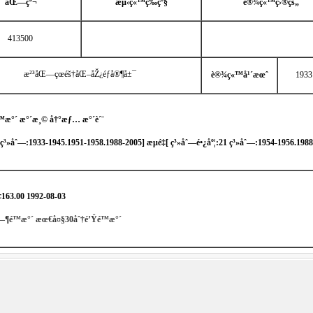
åŒ—çº¬
æµ‹ç«™ç­‰çº§
è®¾ç«™ç›®çš„
413500
æ²³åŒ—çœéš†åŒ–åŽ¿éƒ­å®¶å±¯
è®¾ç«™å¹´æœˆ
1933
 é™æ°´ æ°´æ¸© å†°æƒ… æ°´è´¨
 ç³»åˆ—:1933-1945.1951-1958.1988-2005
] æµé‡[
ç³»åˆ—é•¿åº¦:21 ç³»åˆ—:1954-1956.198

163.00 1992-08-03
—¶é™æ°´
æœ€å¤§30åˆ†é’Ÿé™æ°´