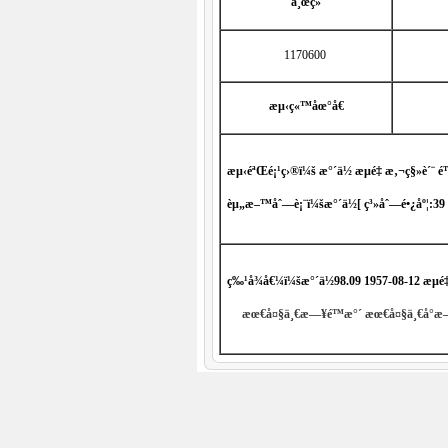
ä¸œç»
1170600
æµ‹ç«™åœ°å€
æµ‹éªŒé¡¹ç›®ï¼š
æ°´ä½ æµé‡ æ‚¬ç§»è´¨
èµ„æ–™åˆ—è¡¨ï¼šæ°´ä½[
ç³»åˆ—é•¿åº¦:39
ç‰¹å¾å€¼ï¼šæ°´ä½
98.09 1957-08-12
æµé‡
æœ€å¤§ä¸€æ—¥é™æ°´
æœ€å¤§ä¸€å°æ