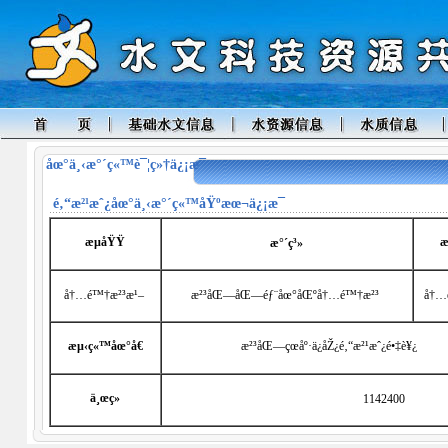
åœ°ä¸‹æ°´ç«™è¯¦ç»†ä¿¡æ¯
é‚“æ²¹æˆ¿
åœ°ä¸‹æ°´ç«™åŸºæœ¬ä¿¡æ¯
æµåŸŸ
æ
æ°´ç³»
å†…é™†æ²³æ¹–
æ²³åŒ—åŒ—éƒ¨åœ°åŒºå†…é™†æ²³
å†…
æµ‹ç«™åœ°å€
æ²³åŒ—çœåº·ä¿åŽ¿é‚“æ²¹æˆ¿é•‡è¥¿
ä¸œç»
1142400