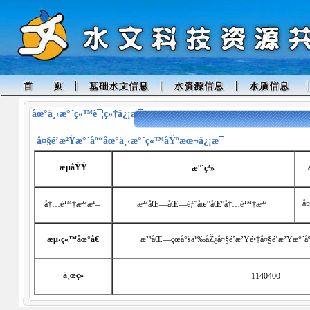
åœ°ä¸‹æ°´ç«™è¯¦ç»†ä¿¡æ¯
å¤§é’æ²Ÿæ°´åº“
åœ°ä¸‹æ°´ç«™åŸºæœ¬ä¿¡æ¯
æµåŸŸ
æ°´ç³»
å¤
å†…é™†æ²³æ¹–
æ²³åŒ—åŒ—éƒ¨åœ°åŒºå†…é™†æ²³
æµ‹ç«™åœ°å€
æ²³åŒ—çœå°šä¹‰åŽ¿å¤§é’æ²Ÿé•‡å¤§é’æ²Ÿæ°´åº
ä¸œç»
1140400