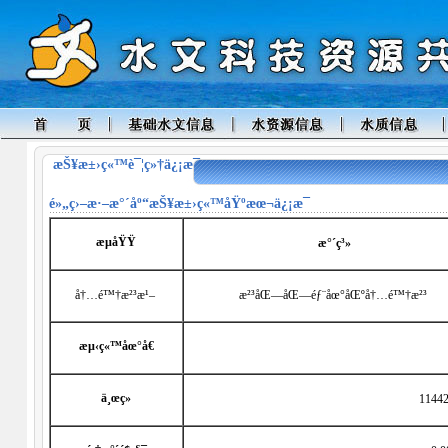
æŠ¥æ±›ç«™è¯¦ç»†ä¿¡æ¯
é»„ç›–æ·–æ°´åº“
æŠ¥æ±›ç«™åŸºæœ¬ä¿¡æ¯
æµåŸŸ
æ°´ç³»
å†…é™†æ²³æ¹–
æ²³åŒ—åŒ—éƒ¨åœ°åŒºå†…é™†æ²³
æµ‹ç«™åœ°å€
ä¸œç»
1144