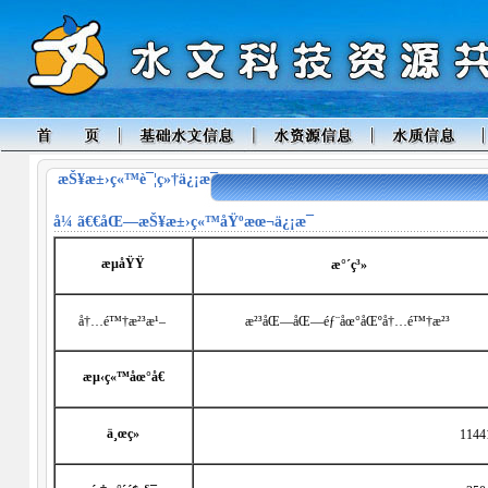
æŠ¥æ±›ç«™è¯¦ç»†ä¿¡æ¯
å¼ ã€€åŒ—
æŠ¥æ±›ç«™åŸºæœ¬ä¿¡æ¯
æµåŸŸ
æ°´ç³»
å†…é™†æ²³æ¹–
æ²³åŒ—åŒ—éƒ¨åœ°åŒºå†…é™†æ²³
æµ‹ç«™åœ°å€
ä¸œç»
1144